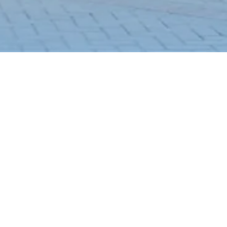
v 03
ulan
ung, Kec. Lowokwaru, Kota Malang, Jawa
WiFi
Kamar Mandi Dalam