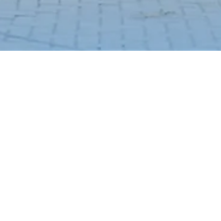
Azzahra Ka
Rp 1.200.000
/ B
Jl. Akordion, Tunggulwul
Timur 65143
Fasilitas
AC
Tempat Tidur