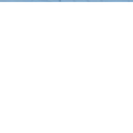
Kost Gran
Rp 750.000
/ Bul
Jl. Cakalang No.277-285, 
Timur 65126
Fasilitas
WiFi
Kamar Mandi Dala
Meja
Next slide
Parkir Motor