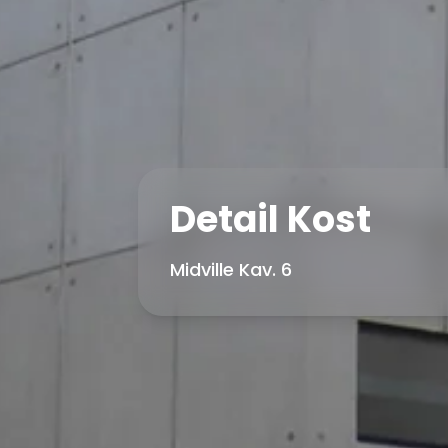
Detail Kost
Midville Kav. 6