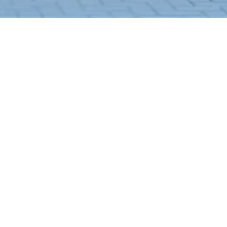
v. 6
lan
u, Kota Malang, Jawa Timur 65144
WiFi
Kamar Mandi Dalam
Lemari