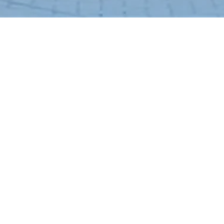
Midville Ka
Rp 1.100.000
/ Bu
Tlogomas, Kec. Lowokwar
Fasilitas
AC
Tempat Tidur
Meja
Next slide