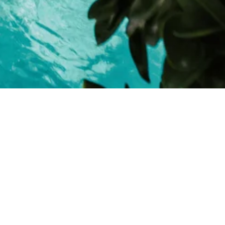
g White House
RT./Rw/RW.003/007, Merjosari, Kec.
g, Jawa Timur 65144