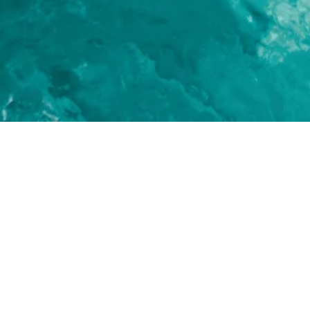
tidak subsidi
Joyo Agun
Jl. Joyo Agung No.2D, 
Lowokwaru, Kota Malan
HARGA MULAI