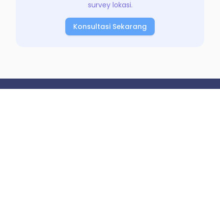
survey lokasi.
Konsultasi Sekarang
Solusi terbaik untuk properti dan
advertising Anda
Our Location